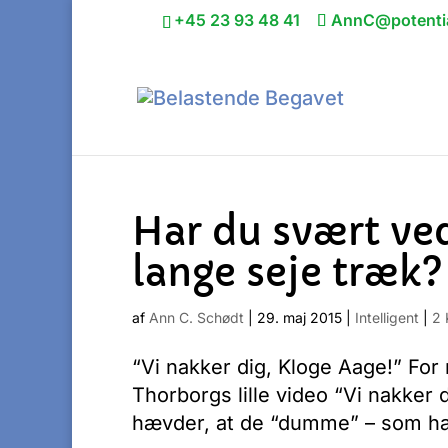
+45 23 93 48 41
AnnC@potentia
Har du svært ve
lange seje træk?
af
Ann C. Schødt
|
29. maj 2015
|
Intelligent
|
2 
“Vi nakker dig, Kloge Aage!” For ny
Thorborgs lille video “Vi nakker 
hævder, at de “dumme” – som ha