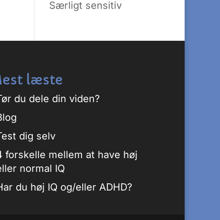
Særligt sensitiv
est læste
Tør du dele din viden?
Blog
Test dig selv
4 forskelle mellem at have høj
eller normal IQ
Har du høj IQ og/eller ADHD?