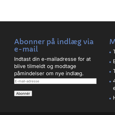
Abonner på indlæg via
M
e-mail
Indtast din e-mailadresse for at
blive tilmeldt og modtage
påmindelser om nye indlæg.
E-
mail-
Abonnér
adresse