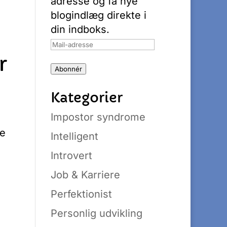
adresse og få nye
blogindlæg direkte i
din indboks.
Mail-
adresse
r
Abonnér
Kategorier
Impostor syndrome
ne
Intelligent
Introvert
Job & Karriere
Perfektionist
Personlig udvikling