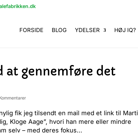
lefabrikken.dk
FORSIDE
BLOG
YDELSER
HØJ IQ?
d at gennemføre det
Kommentarer
lig fik jeg tilsendt en mail med et link til Mart
dig, Kloge Aage”, hvori han mere eller mindre
m selv – med deres fokus...