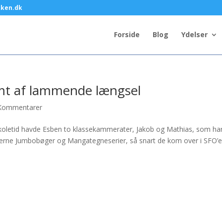
kken.dk
Forside
Blog
Ydelser
mt af lammende længsel
Kommentarer
 skoletid havde Esben to klassekammerater, Jakob og Mathias, som ha
kværne Jumbobøger og Mangategneserier, så snart de kom over i SFO’e