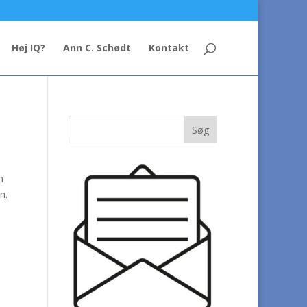
Høj IQ?
Ann C. Schødt
Kontakt
n
n.