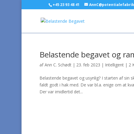
+45 23 93 48 41
AnnC@potentialefabri
Belastende begavet og ra
af
Ann C. Schødt
|
23. feb 2023
|
Intelligent
|
2 
Belastende begavet og usynlig? I starten af sin
faldt godt i hak med. De var bl.a. enige om at 
Der var imidlertid det...