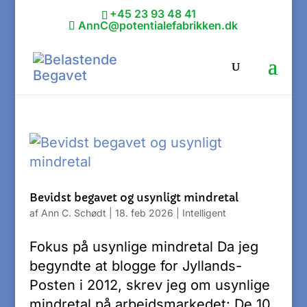
+45 23 93 48 41
AnnC@potentialefabrikken.dk
Bevidst begavet og usynligt mindretal
af
Ann C. Schødt
|
18. feb 2026
|
Intelligent
Fokus på usynlige mindretal Da jeg
begyndte at blogge for Jyllands-
Posten i 2012, skrev jeg om usynlige
mindretal på arbejdsmarkedet: De 10