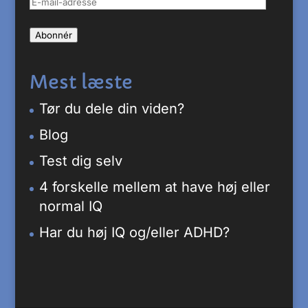
E-
mail-
Abonnér
adresse
Mest læste
Tør du dele din viden?
Blog
Test dig selv
4 forskelle mellem at have høj eller
normal IQ
Har du høj IQ og/eller ADHD?