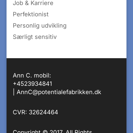
Job & Karriere
Perfektionist
Personlig udvikling
Særligt sensitiv
Ann C. mobil:
+4523934841
|
AnnC@potentialefabrikken.dk
CVR: 32624464
Copyright © 2017. All Rights