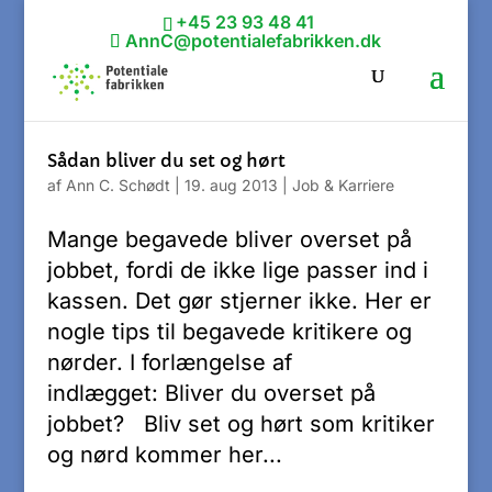
+45 23 93 48 41
AnnC@potentialefabrikken.dk
Sådan bliver du set og hørt
af
Ann C. Schødt
|
19. aug 2013
|
Job & Karriere
Mange begavede bliver overset på
jobbet, fordi de ikke lige passer ind i
kassen. Det gør stjerner ikke. Her er
nogle tips til begavede kritikere og
nørder. I forlængelse af
indlægget: Bliver du overset på
jobbet? Bliv set og hørt som kritiker
og nørd kommer her...