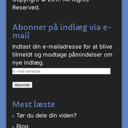
Reserved.
Abonner på indlæg via e-
mail
Indtast din e-mailadresse for at blive
tilmeldt og modtage påmindelser om
nye indlæg.
E-
mail-
Abonnér
adresse
Mest læste
Tør du dele din viden?
Blog