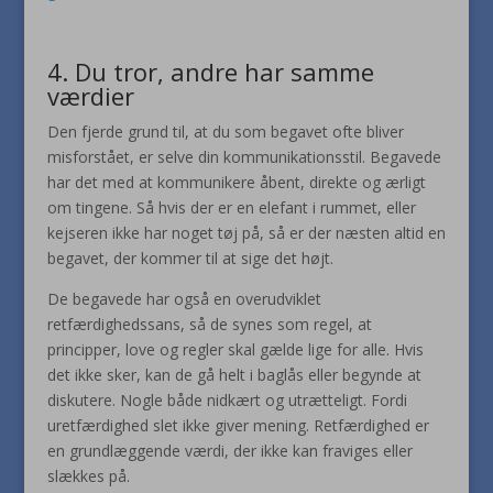
4. Du tror, andre har samme
værdier
Den fjerde grund til, at du som begavet ofte bliver
misforstået, er selve din kommunikationsstil. Begavede
har det med at kommunikere åbent, direkte og ærligt
om tingene. Så hvis der er en elefant i rummet, eller
kejseren ikke har noget tøj på, så er der næsten altid en
begavet, der kommer til at sige det højt.
De begavede har også en overudviklet
retfærdighedssans, så de synes som regel, at
principper, love og regler skal gælde lige for alle. Hvis
det ikke sker, kan de gå helt i baglås eller begynde at
diskutere. Nogle både nidkært og utrætteligt. Fordi
uretfærdighed slet ikke giver mening. Retfærdighed er
en grundlæggende værdi, der ikke kan fraviges eller
slækkes på.