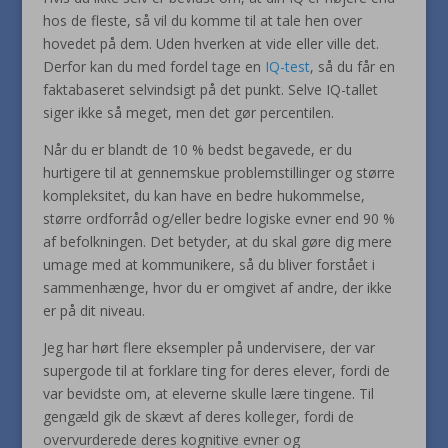
hos de fleste, så vil du komme til at tale hen over
hovedet på dem. Uden hverken at vide eller ville det.
Derfor kan du med fordel tage en
IQ-test
, så du får en
faktabaseret selvindsigt på det punkt. Selve IQ-tallet
siger ikke så meget, men det gør percentilen.
Når du er blandt de 10 % bedst begavede, er du
hurtigere til at gennemskue problemstillinger og større
kompleksitet, du kan have en bedre hukommelse,
større ordforråd og/eller bedre logiske evner end 90 %
af befolkningen. Det betyder, at du skal gøre dig mere
umage med at kommunikere, så du bliver forstået i
sammenhænge, hvor du er omgivet af andre, der ikke
er på dit niveau.
Jeg har hørt flere eksempler på undervisere, der var
supergode til at forklare ting for deres elever, fordi de
var bevidste om, at eleverne skulle lære tingene. Til
gengæld gik de skævt af deres kolleger, fordi de
overvurderede deres kognitive evner og