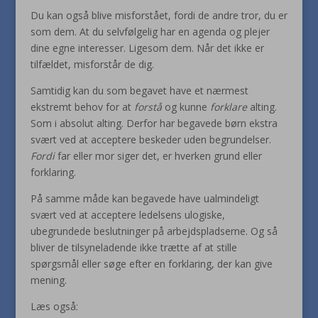
Du kan også blive misforstået, fordi de andre tror, du er
som dem. At du selvfølgelig har en agenda og plejer
dine egne interesser. Ligesom dem. Når det ikke er
tilfældet, misforstår de dig.
Samtidig kan du som begavet have et nærmest
ekstremt behov for at
forstå
og kunne
forklare
alting.
Som i absolut alting. Derfor har begavede børn ekstra
svært ved at acceptere beskeder uden begrundelser.
Fordi
far eller mor siger det, er hverken grund eller
forklaring.
På samme måde kan begavede have ualmindeligt
svært ved at acceptere ledelsens ulogiske,
ubegrundede beslutninger på arbejdspladserne. Og så
bliver de tilsyneladende ikke trætte af at stille
spørgsmål eller søge efter en forklaring, der kan give
mening.
Læs også: