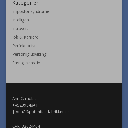
Kategorier
Impostor syndrome
Intelligent
Introvert
Job & Karriere
Perfektionist
Personlig udvikling
Særligt sensitiv
Ann C. mobil:
+4523934841
|
AnnC@potentialefabrikken.dk
CVR: 32624464