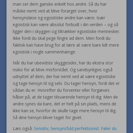
man ser dem ganske enkelt hos andre. Så du har
måske nemt ved at blive forarget over, hvor
hensynsløse og egoistiske andre kan være. Især
egoistisk kan være absolut forbudt i din verden – og så
ligger den i skyggen og tiltrækker egoistiske mennesker.
Ikke fordi du skal pege fingre ad dem. Men fordi du
faktisk kan have brug for at lære at være bare lidt mere
egoistisk i nogle sammenhænge.
Når du har ubevidste skyggesider, har du ekstra stor
risiko for at blive misforstået. Og sandsynligvis også
udnyttet af dem, der har nemt ved at være egoistiske
og tage hensyn til sig selv. Du tager hensyn, fordi det er
sådan du er. Hvorefter du forventer eller forgæves
håber på, at de tager tilsvarende hensyn til dig. Men de
andre synes da bare, det er helt på sin plads, mens de
ikke kan se, hvorfor de skulle tage mere hensyn til dig.
Så dine hensyn bliver taget for givet.
Læs også:
Sensitiv, hensynsfuld perfektionist: Føler du