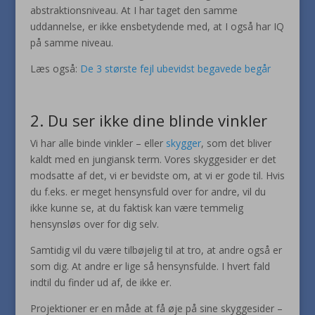
abstraktionsniveau. At I har taget den samme
uddannelse, er ikke ensbetydende med, at I også har IQ
på samme niveau.
Læs også:
De 3 største fejl ubevidst begavede begår
2. Du ser ikke dine blinde vinkler
Vi har alle binde vinkler – eller
skygger
, som det bliver
kaldt med en jungiansk term. Vores skyggesider er det
modsatte af det, vi er bevidste om, at vi er gode til. Hvis
du f.eks. er meget hensynsfuld over for andre, vil du
ikke kunne se, at du faktisk kan være temmelig
hensynsløs over for dig selv.
Samtidig vil du være tilbøjelig til at tro, at andre også er
som dig. At andre er lige så hensynsfulde. I hvert fald
indtil du finder ud af, de ikke er.
Projektioner er en måde at få øje på sine skyggesider –