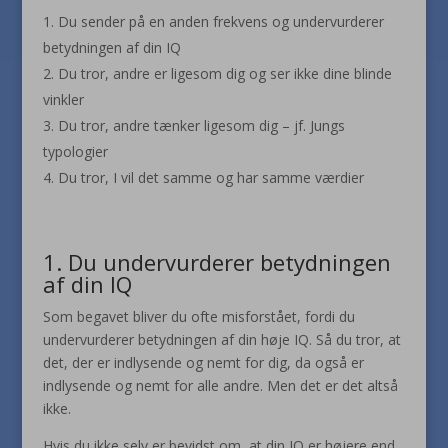
Du sender på en anden frekvens og undervurderer
betydningen af din IQ
Du tror, andre er ligesom dig og ser ikke dine blinde
vinkler
Du tror, andre tænker ligesom dig – jf. Jungs
typologier
Du tror, I vil det samme og har samme værdier
1. Du undervurderer betydningen
af din IQ
Som begavet bliver du ofte misforstået, fordi du
undervurderer betydningen af din høje IQ. Så du tror, at
det, der er indlysende og nemt for dig, da også er
indlysende og nemt for alle andre. Men det er det altså
ikke.
Hvis du ikke selv er bevidst om, at din IQ er højere end