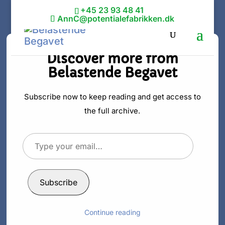
+45 23 93 48 41
AnnC@potentialefabrikken.dk
Discover more from
Belastende Begavet
Belastende
begavet og
Subscribe now to keep reading and get access to
the full archive.
belastende
Type
ensom
your
email…
af
Ann C. Schødt
|
30. okt 2020
|
Intelligent
Subscribe
Continue reading