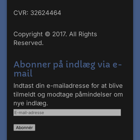
CVR: 32624464
Copyright © 2017. All Rights
Reserved.
Abonner på indlæg via e-
mail
Indtast din e-mailadresse for at blive
tilmeldt og modtage påmindelser om
nye indlæg.
E-
mail-
Abonnér
adresse