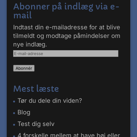
Abonner på indlæg via e-
mail
Indtast din e-mailadresse for at blive
tilmeldt og modtage påmindelser om
nye indlæg.
E-
mail-
Abonnér
adresse
Mest læste
Tør du dele din viden?
Blog
Test dig selv
4 forskelle mellem at have høj eller