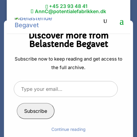
+45 23 93 48 41
AnnC@potentialefabrikken.dk
Discover more from
Belastende Begavet
Belastende
begavet og
Subscribe now to keep reading and get access to
the full archive.
bestandigt
Type
søgende
your
email…
af
Ann C. Schødt
|
22. okt 2025
|
Personlig udvikling
Subscribe
Continue reading