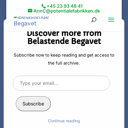
+45 23 93 48 41
AnnC@potentialefabrikken.dk
Discover more from
Belastende Begavet
Er du en
sensitiv
Subscribe now to keep reading and get access to
the full archive.
perfektionist?
Type
your
af
Ann C. Schødt
|
2. apr 2014
|
Perfektionist
email…
Subscribe
For nylig var jeg gæst i studiet hos
Continue reading
Iben på Radio24syv i et program om