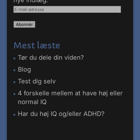
E-
mail-
Abonnér
adresse
Mest læste
Tør du dele din viden?
Blog
Test dig selv
4 forskelle mellem at have høj eller
normal IQ
Har du høj IQ og/eller ADHD?