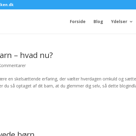
kken.dk
Forside
Blog
Ydelser
barn – hvad nu?
Kommentarer
 være en skelsættende erfaring, der vælter hverdagen omkuld og sætte
r du så optaget af dit barn, at du glemmer dig selv, så dette blogind
vede børn