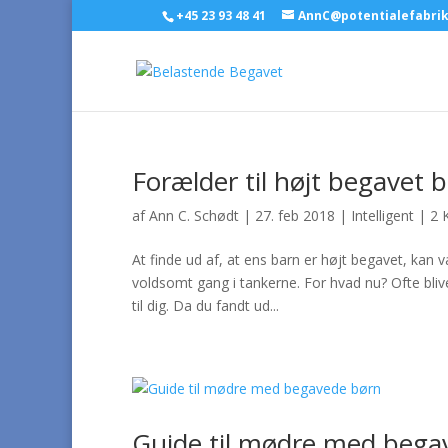
+45 23 93 48 41
AnnC@potentialefabri
Forælder til højt begavet 
af
Ann C. Schødt
|
27. feb 2018
|
Intelligent
|
2 
At finde ud af, at ens barn er højt begavet, kan
voldsomt gang i tankerne. For hvad nu? Ofte blive
til dig. Da du fandt ud...
Guide til mødre med bega