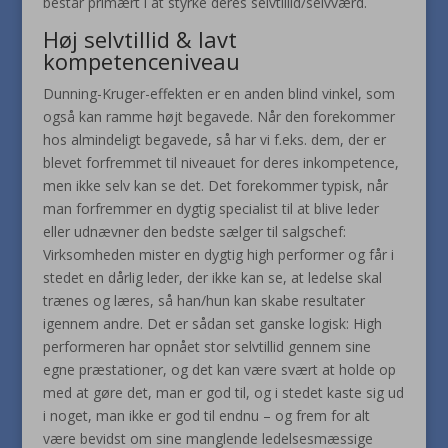
består primært i at styrke deres selvtillid/selvværd.
Høj selvtillid & lavt
kompetenceniveau
Dunning-Kruger-effekten er en anden blind vinkel, som
også kan ramme højt begavede. Når den forekommer
hos almindeligt begavede, så har vi f.eks. dem, der er
blevet forfremmet til niveauet for deres inkompetence,
men ikke selv kan se det. Det forekommer typisk, når
man forfremmer en dygtig specialist til at blive leder
eller udnævner den bedste sælger til salgschef:
Virksomheden mister en dygtig high performer og får i
stedet en dårlig leder, der ikke kan se, at ledelse skal
trænes og læres, så han/hun kan skabe resultater
igennem andre. Det er sådan set ganske logisk: High
performeren har opnået stor selvtillid gennem sine
egne præstationer, og det kan være svært at holde op
med at gøre det, man er god til, og i stedet kaste sig ud
i noget, man ikke er god til endnu – og frem for alt
være bevidst om sine manglende ledelsesmæssige