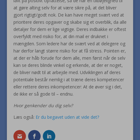
lavt på positivt opfattelse, så de har en tilbøjelighed til
at gøre alting selv for at være sikre på, at det bliver
gjort rigtigt/godt nok. De kan have meget svært ved at
prioritere deres opgaver og skabe sig et overblik, da alle
detaljer for dem er lige vigtige. Deres indbakke er oftest
overfyldt med risiko for, at din mail er druknet i
mængden. Som ledere har de svært ved at delegere og
har derfor langt større risiko for at få stress. Pointen er,
at der er håb forude for dem alle, men først når de selv
kan se deres blinde vinkel og erkende, at der er noget,
de bliver nødt til at arbejde med. Udviklingen af deres
potentiale består nemlig i at træne deres kompetencer
eller rettere deres inkompetencer: At de øver sig i det,
de ikke er så gode til – endnu.
Hvor genkender du dig selv?
Læs også:
Er du begavet uden at vide det?