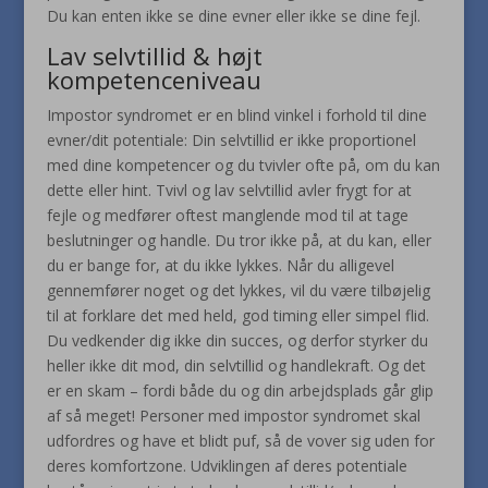
Du kan enten ikke se dine evner eller ikke se dine fejl.
Lav selvtillid & højt
kompetenceniveau
Impostor syndromet er en blind vinkel i forhold til dine
evner/dit potentiale: Din selvtillid er ikke proportionel
med dine kompetencer og du tvivler ofte på, om du kan
dette eller hint. Tvivl og lav selvtillid avler frygt for at
fejle og medfører oftest manglende mod til at tage
beslutninger og handle. Du tror ikke på, at du kan, eller
du er bange for, at du ikke lykkes. Når du alligevel
gennemfører noget og det lykkes, vil du være tilbøjelig
til at forklare det med held, god timing eller simpel flid.
Du vedkender dig ikke din succes, og derfor styrker du
heller ikke dit mod, din selvtillid og handlekraft. Og det
er en skam – fordi både du og din arbejdsplads går glip
af så meget! Personer med impostor syndromet skal
udfordres og have et blidt puf, så de vover sig uden for
deres komfortzone. Udviklingen af deres potentiale