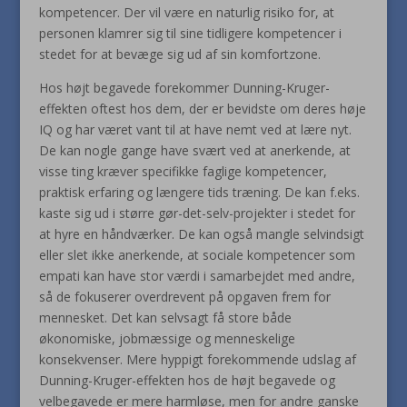
kompetencer. Der vil være en naturlig risiko for, at
personen klamrer sig til sine tidligere kompetencer i
stedet for at bevæge sig ud af sin komfortzone.
Hos højt begavede forekommer Dunning-Kruger-
effekten oftest hos dem, der er bevidste om deres høje
IQ og har været vant til at have nemt ved at lære nyt.
De kan nogle gange have svært ved at anerkende, at
visse ting kræver specifikke faglige kompetencer,
praktisk erfaring og længere tids træning. De kan f.eks.
kaste sig ud i større gør-det-selv-projekter i stedet for
at hyre en håndværker. De kan også mangle selvindsigt
eller slet ikke anerkende, at sociale kompetencer som
empati kan have stor værdi i samarbejdet med andre,
så de fokuserer overdrevent på opgaven frem for
mennesket. Det kan selvsagt få store både
økonomiske, jobmæssige og menneskelige
konsekvenser. Mere hyppigt forekommende udslag af
Dunning-Kruger-effekten hos de højt begavede og
velbegavede er mere harmløse, men for andre ganske