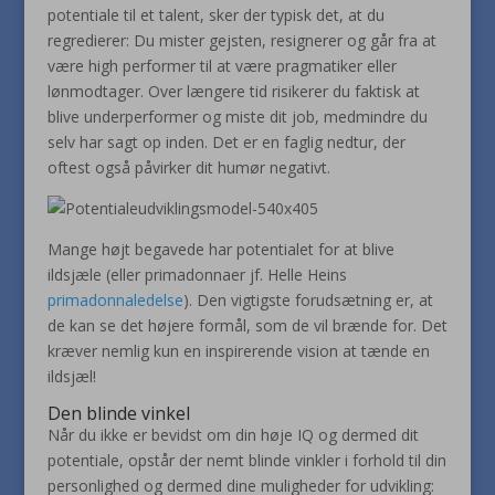
potentiale til et talent, sker der typisk det, at du
regredierer: Du mister gejsten, resignerer og går fra at
være high performer til at være pragmatiker eller
lønmodtager. Over længere tid risikerer du faktisk at
blive underperformer og miste dit job, medmindre du
selv har sagt op inden. Det er en faglig nedtur, der
oftest også påvirker dit humør negativt.
Mange højt begavede har potentialet for at blive
ildsjæle (eller primadonnaer jf. Helle Heins
primadonnaledelse
). Den vigtigste forudsætning er, at
de kan se det højere formål, som de vil brænde for. Det
kræver nemlig kun en inspirerende vision at tænde en
ildsjæl!
Den blinde vinkel
Når du ikke er bevidst om din høje IQ og dermed dit
potentiale, opstår der nemt blinde vinkler i forhold til din
personlighed og dermed dine muligheder for udvikling: