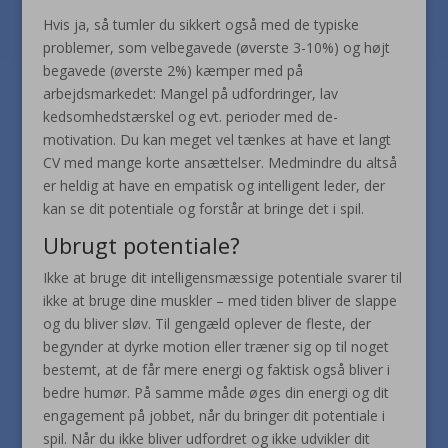
Hvis ja, så tumler du sikkert også med de typiske
problemer, som velbegavede (øverste 3-10%) og højt
begavede (øverste 2%) kæmper med på
arbejdsmarkedet: Mangel på udfordringer, lav
kedsomhedstærskel og evt. perioder med de-
motivation. Du kan meget vel tænkes at have et langt
CV med mange korte ansættelser. Medmindre du altså
er heldig at have en empatisk og intelligent leder, der
kan se dit potentiale og forstår at bringe det i spil.
Ubrugt potentiale?
Ikke at bruge dit intelligensmæssige potentiale svarer til
ikke at bruge dine muskler – med tiden bliver de slappe
og du bliver sløv. Til gengæld oplever de fleste, der
begynder at dyrke motion eller træner sig op til noget
bestemt, at de får mere energi og faktisk også bliver i
bedre humør. På samme måde øges din energi og dit
engagement på jobbet, når du bringer dit potentiale i
spil. Når du ikke bliver udfordret og ikke udvikler dit