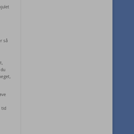
julet
er så
t,
 du
meget,
 øve
 tid