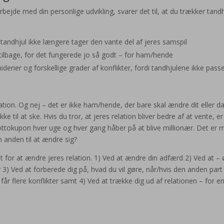
bejde med din personlige udvikling, svarer det til, at du trækker tandh
t tandhjul ikke længere tager den vante del af jeres samspil
tilbage, for det fungerede jo så godt – for ham/hende
rier og forskellige grader af konflikter, fordi tandhjulene ikke pass
ation. Og nej – det er ikke ham/hende, der bare skal ændre dit eller da
 til at ske. Hvis du tror, at jeres relation bliver bedre af at vente, er
 lottokupon hver uge og hver gang håber på at blive millionær. Det er 
 anden til at ændre sig?
 for at ændre jeres relation. 1) Ved at ændre din adfærd 2) Ved at –
 3) Ved at forberede dig på, hvad du vil gøre, når/hvis den anden part
 I får flere konflikter samt 4) Ved at trække dig ud af relationen – for en