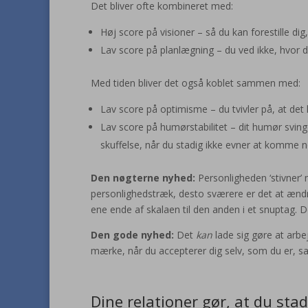
Det bliver ofte kombineret med:
Høj score på visioner – så du kan forestille dig
Lav score på planlægning – du ved ikke, hvor du
Med tiden bliver det også koblet sammen med:
Lav score på optimisme – du tvivler på, at det 
Lav score på humørstabilitet – dit humør sving
skuffelse, når du stadig ikke evner at komme 
Den nøgterne nyhed:
Personligheden ‘stivner’
personlighedstræk, desto sværere er det at ændr
ene ende af skalaen til den anden i et snuptag. De
Den gode nyhed:
Det
kan
lade sig gøre at arbej
mærke, når du accepterer dig selv, som du er, sa
Dine relationer gør, at du stad