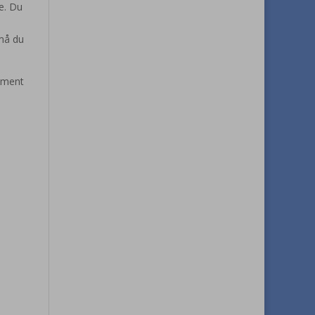
e. Du
 må du
alment