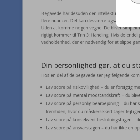
Begavede har desuden den intellektuelle kapacitet
flere nuancer. Det kan desværre også øge tendens
Uden at komme nogen vegne. De bliver simpelthe
rigtigt kommer til Trin 3: Handling. Hvis de endel
vedholdenhed, der er nødvendig for at slippe g
Din personlighed gør, at du st
Hos en del af de begavede ser jeg følgende kom
Lav score på risikovillighed – du er forsigtig 
Lav score på mental modstandskraft – du bliver n
Lav score på personlig bearbejdning – du har sta
fremtiden, hvor du måske/sikkert tager fejl ig
Lav score på konsekvent beslutningstagen – du
Lav score på ansvarstagen – du har ikke en ople