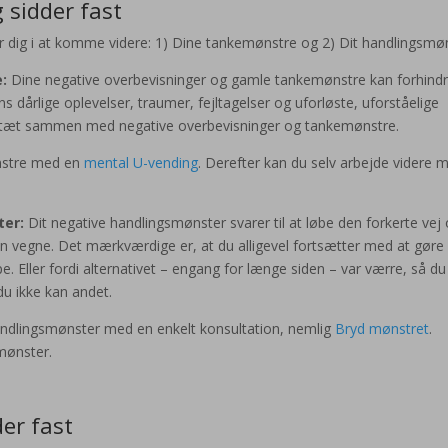
 sidder fast
 dig i at komme videre: 1) Dine tankemønstre og 2) Dit handlingsmøn
:
Dine negative overbevisninger og gamle tankemønstre kan forhindr
s dårlige oplevelser, traumer, fejltagelser og uforløste, uforståelige
 tæt sammen med negative overbevisninger og tankemønstre.
nstre med en
mental U-vending
. Derefter kan du selv arbejde videre 
ter:
Dit negative handlingsmønster svarer til at løbe den forkerte vej
n vegne. Det mærkværdige er, at du alligevel fortsætter med at gøre 
e. Eller fordi alternativet – engang for længe siden – var værre, så du 
du ikke kan andet.
ndlingsmønster med en enkelt konsultation, nemlig
Bryd mønstret
.
mønster.
der fast