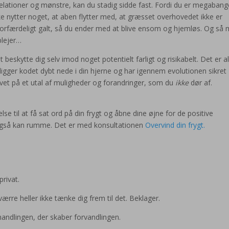
elationer og mønstre, kan du stadig sidde fast. Fordi du er megabang
 ikke nytter noget, at aben flytter med, at græsset overhovedet ikke er
t forfærdeligt galt, så du ender med at blive ensom og hjemløs. Og så
plejer…
 beskytte dig selv imod noget potentielt farligt og risikabelt. Det er 
ligger kodet dybt nede i din hjerne og har igennem evolutionen sikret
ivet på et utal af muligheder og forandringer, som du
ikke
dør af.
lse til at få sat ord på din frygt og åbne dine øjne for de positive
 også kan rumme. Det er med konsultationen
Overvind din frygt.
rivat.
rre heller ikke tænke dig frem til det. Beklager.
 handlingen, der skaber forvandlingen.