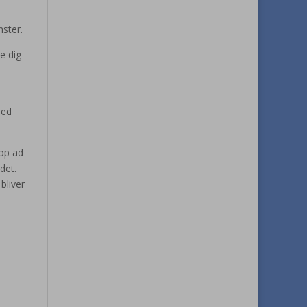
ster.
e dig
med
 op ad
det.
bliver