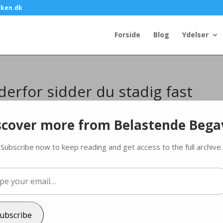
kken.dk
Forside
Blog
Ydelser
erfor sidder du stadig fast
ling
scover more from Belastende Bega
r fast
Subscribe now to keep reading and get access to the full archive.
fast og ikke kan komme videre – professionelt og/eller privat:
…
ubscribe