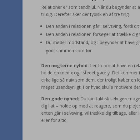
Relationer er som tandhjul. Når du begynder at ar
til dig. Derefter sker der typisk en af tre ting:
Den anden i relationen går i selvsving, fordi di
Den anden i relationen forsøger at trække dig 
Du møder modstand, og I begynder at have gnide
godt sammen som før.
Den nøgterne nyhed:
I er to om at have en rel
holde op med x og i stedet gøre y. Det kommer ikke
cirka lige så naiv som dem, der troligt køber en
meget usandsynligt. For hvad skulle motivere den
Den gode nyhed:
Du kan faktisk selv gøre noget
dig i at – holde op med at reagere, som du plejer
enten går i selvsving, vil trække dig tilbage, eller
eller for altid.