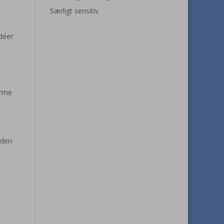
Særligt sensitiv
idéer
orme
 den