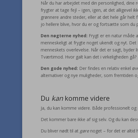
Når du har arbejdet med din personlighed, dine r
frygter at tage fejl – igen, igen, at det alligevel
grønnere andre steder, eller at det hele går hel
jo hellere blive, hvor du er og fortsætte som du 
Den nøgterne nyhed:
Frygt er en natur måde at
menneskeligt at frygte noget ukendt og nyt. Det 
menneskets overlevelse. Når det er sagt, byder l
Tværtimod. Hvor galt kan det i virkeligheden gå?
Den gode nyhed:
Der findes en relativ enkel øve
alternativer og nye muligheder, som fremtiden
Du
kan
komme videre
Ja, du kan komme videre. Både professionelt og p
Det kommer bare ikke af sig selv. Og du kan desvæ
Du bliver nødt til at
gøre
noget – for det er altid