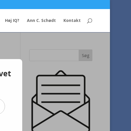
Høj IQ?
Ann C. Schødt
Kontakt
vet