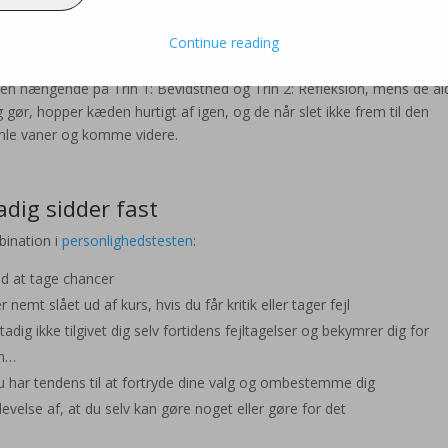
Continue reading
 til at analysere og se ting fra flere perspektiver – og ofte med væse
en til at overtænke, bekymre sig og gruble i det uendelige over alt m
n hængende på Trin 1: Bevidsthed og Trin 2: Refleksion, mens de ald
ig gør, hopper kæden hurtigt af igen, og de når slet ikke frem til den
amle vaner og komme videre.
adig sidder fast
bination i
personlighedstesten
:
med at tage chancer
emt slået ud af kurs, hvis du får kritik eller tager fejl
dig ikke tilgivet dig selv fortidens fejltagelser og bekymrer dig for
en…
 har tendens til at fortryde dine valg og ombestemme dig
velse af, at du selv kan gøre noget eller gøre for det