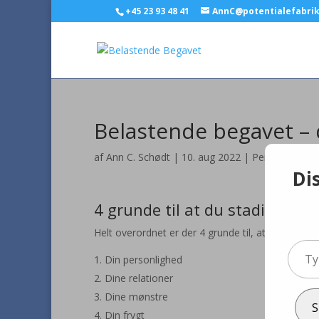
+45 23 93 48 41
AnnC@potentialefabri
Belastende begavet – d
af
Ann C. Schødt
|
10. aug 2022
|
Personlig udvik
Di
4 grunde til at du stadig sidde
Helt overordnet er der 4 grunde til, at du sidder 
Type
Din personlighed
your
Dine relationer
email
Dine mønstre
S
Din frygt