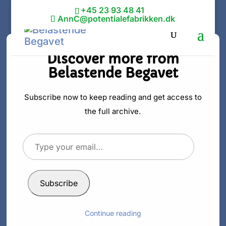
+45 23 93 48 41
AnnC@potentialefabrikken.dk
Discover more from
Belastende Begavet
Det er okay ikke
at være normal
Subscribe now to keep reading and get access to
the full archive.
af
Ann C. Schødt
|
4. jan 2024
|
Intelligent
Type
your
email…
Subscribe
Foto: Ann C. Schødt
Hvorfor kan du ikke
Continue reading