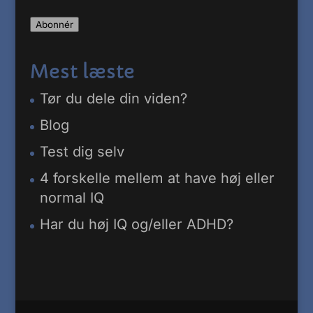
mail-
Abonnér
adresse
Mest læste
Tør du dele din viden?
Blog
Test dig selv
4 forskelle mellem at have høj eller
normal IQ
Har du høj IQ og/eller ADHD?