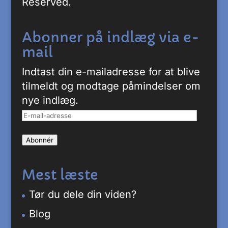
Reserved.
Abonner på indlæg via e-
mail
Indtast din e-mailadresse for at blive
tilmeldt og modtage påmindelser om
nye indlæg.
E-
mail-
Abonnér
adresse
Mest læste
Tør du dele din viden?
Blog