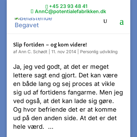
+45 23 93 48 41
AnnC@potentialefabrikken.dk
Slip fortiden – og kom videre!
af
Ann C. Schødt
|
11. nov 2014
|
Personlig udvikling
Ja, jeg ved godt, at det er meget
lettere sagt end gjort. Det kan være
en både lang og sej proces at vikle
sig ud af fortidens fangarme. Men jeg
ved også, at det kan lade sig gøre.
Og hvor befriende det er at komme
ud på den anden side. At det er det
hele værd. ...