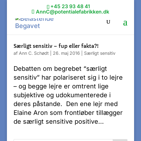
+45 23 93 48 41
AnnC@potentialefabrikken.dk
Særligt sensitiv – fup eller fakta?!
af
Ann C. Schødt
|
26. maj 2016
|
Særligt sensitiv
Debatten om begrebet “særligt
sensitiv” har polariseret sig i to lejre
– og begge lejre er omtrent lige
subjektive og udokumenterede i
deres påstande. Den ene lejr med
Elaine Aron som frontløber tillægger
de særligt sensitive positive...