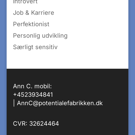
Introvert
Job & Karriere
Perfektionist
Personlig udvikling
Særligt sensitiv
Ann C. mobil:
+4523934841
|
AnnC@potentialefabrikken.dk
CVR: 32624464