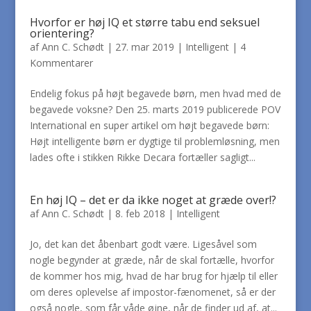
Hvorfor er høj IQ et større tabu end seksuel
orientering?
af
Ann C. Schødt
|
27. mar 2019
|
Intelligent
|
4
Kommentarer
Endelig fokus på højt begavede børn, men hvad med de
begavede voksne? Den 25. marts 2019 publicerede POV
International en super artikel om højt begavede børn:
Højt intelligente børn er dygtige til problemløsning, men
lades ofte i stikken Rikke Decara fortæller sagligt...
En høj IQ – det er da ikke noget at græde over!?
af
Ann C. Schødt
|
8. feb 2018
|
Intelligent
Jo, det kan det åbenbart godt være. Ligesåvel som
nogle begynder at græde, når de skal fortælle, hvorfor
de kommer hos mig, hvad de har brug for hjælp til eller
om deres oplevelse af impostor-fænomenet, så er der
også nogle, som får våde øjne, når de finder ud af, at...