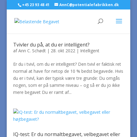
+45 23 93 48 41
AnnC@potentialefabrikken.dk
Tvivler du på, at du er intelligent?
af
Ann C. Schødt
|
28. okt 2022
|
Intelligent
Er du i tvivl, om du er intelligent? Den tvivl er faktisk ret
normal at have for netop de 10 % bedst begavede. Hvis
du er i tvivl, kan der typisk være tre grunde: Du omgås
nogen, som er på samme niveau – og så er du jo ikke
mere begavet Du er ramt af...
IQ-test: Er du normaltbegavet, velbegavet eller