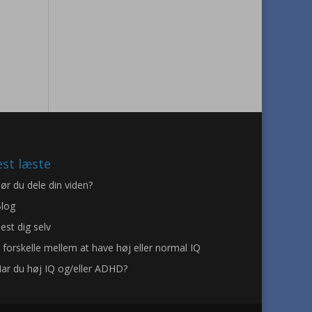
st læste
ør du dele din viden?
log
est dig selv
 forskelle mellem at have høj eller normal IQ
ar du høj IQ og/eller ADHD?