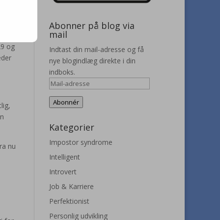
f dem,
Abonner på blog via
mail
get er
29 og
Indtast din mail-adresse og få
eder
nye blogindlæg direkte i din
indboks.
Mail-
adresse
Abonnér
lig,
en
Kategorier
Impostor syndrome
ra nu
Intelligent
Introvert
Job & Karriere
Perfektionist
Personlig udvikling