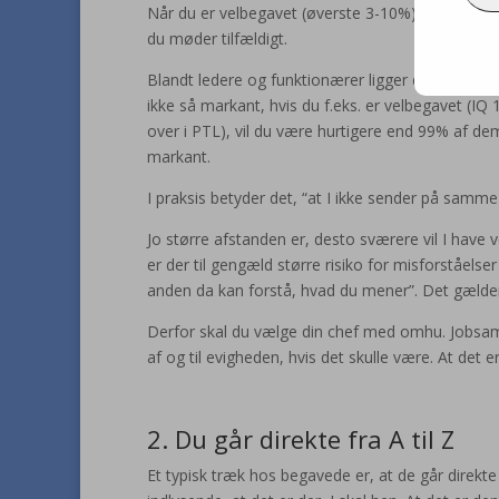
Når du er velbegavet (øverste 3-10%) eller højtb
du møder tilfældigt.
Blandt ledere og funktionærer ligger den gennem
ikke så markant, hvis du f.eks. er velbegavet (I
over i PTL), vil du være hurtigere end 99% af dem,
markant.
I praksis betyder det, “at I ikke sender på samme
Jo større afstanden er, desto sværere vil I have 
er der til gengæld større risiko for misforståels
anden da kan forstå, hvad du mener”. Det gælder 
Derfor skal du vælge din chef med omhu. Jobsamt
af og til evigheden, hvis det skulle være. At det 
2. Du går direkte fra A til Z
Et typisk træk hos begavede er, at de går direkte f