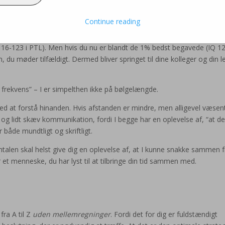
egavet (øverste 2%), er du faktuelt mere intelligent end mindst 90% a
Continue reading
snitlige IQ i den øvre ende af normalområdet (IQ 112 i
PTL
), så sprin
Q 116-123 i PTL). Men hvis du nu er blandt de 1% bedst begavede (IQ 1
 du møder tilfældigt. Dermed bliver springet til dine kolleger og din l
 frekvens” – I er simpelthen ikke på bølgelængde.
ved at forstå hinanden. Hvis afstanden er mindre, men alligevel væsent
er og lidt skæv kommunikation, fordi I begge har en oplevelse af, “at d
både mundtligt og skriftligt.
alen skal helst give dig en oplevelse af, at I kunne snakke sammen f
er et menneske, du har lyst til at tilbringe din tid sammen med.
ra A til Z
uden mellemregninger
. Fordi det for dig er fuldstændigt