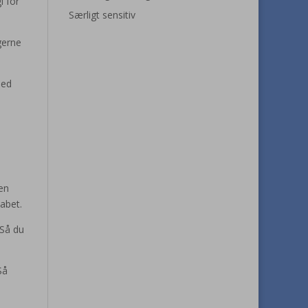
i for
Særligt sensitiv
gerne
med
en
abet.
 Så du
Så