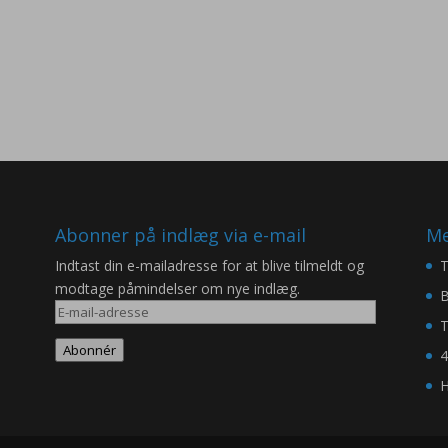
Abonner på indlæg via e-mail
Me
Indtast din e-mailadresse for at blive tilmeldt og
T
modtage påmindelser om nye indlæg.
B
E-
T
mail-
Abonnér
4
adresse
H