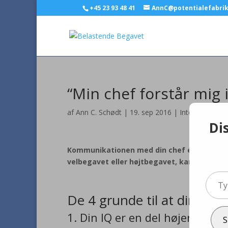
+45 23 93 48 41
AnnC@potentialefabri
“Min chef forstår mig 
af
Ann C. Schødt
|
19. sep 2016
|
Intelligent
Di
Kommunikationen med din chef er afgørende
velbegavet eller højtbegavet, kan det ofte
Type
your
De 4 grunde til at din chef
email
1. Din IQ er en del højere
S