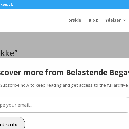
kken.dk
Forside
Blog
Ydelser
ikke”
scover more from Belastende Bega
Subscribe now to keep reading and get access to the full archive.
 for både din trivsel og dine karrieremuligheder, men når du
 være en stor udfordring.
 ikke forstår dig
…
ubscribe