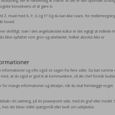
n beslutning, der er nødvendig at træffe. At det er den optimale strateg
logiske konsekvens af at gøre A.
til Z. Hvad med K, P, G og F? Og du kan ikke svare, for mellemregnin
it hoved.
kriftligt. Især i den angelsaksiske kultur er det vigtigt at indlede 
l du blive opfattet som grov og ubehøvlet, hvilket absolut ikke er
formationer
informationer og ofte også se sagen fra flere sider. Du kan rumme 
med, at du også er god til at kommunikere, så din chef forstår budsk
er for mange informationer og detaljer, når du skal fremlægge noget.
dskab i én sætning, på én powerpoint-side, med én graf eller model. 
 hvis der bliver stillet spørgsmål eller bedt om uddybelse.