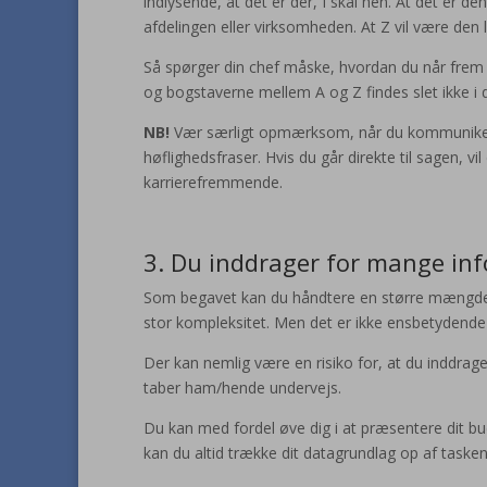
indlysende, at det er der, I skal hen. At det er de
afdelingen eller virksomheden. At Z vil være den 
Så spørger din chef måske, hvordan du når frem 
og bogstaverne mellem A og Z findes slet ikke i d
NB!
Vær særligt opmærksom, når du kommunikerer s
høflighedsfraser. Hvis du går direkte til sagen, vi
karrierefremmende.
3. Du inddrager for mange in
Som begavet kan du håndtere en større mængde 
stor kompleksitet. Men det er ikke ensbetydende 
Der kan nemlig være en risiko for, at du inddrag
taber ham/hende undervejs.
Du kan med fordel øve dig i at præsentere dit bu
kan du altid trække dit datagrundlag op af tasken,