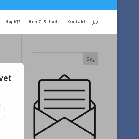
Høj IQ?
Ann C. Schødt
Kontakt
vet
 er