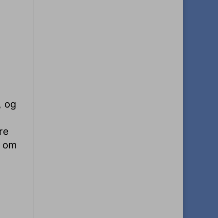
, og
re
t om