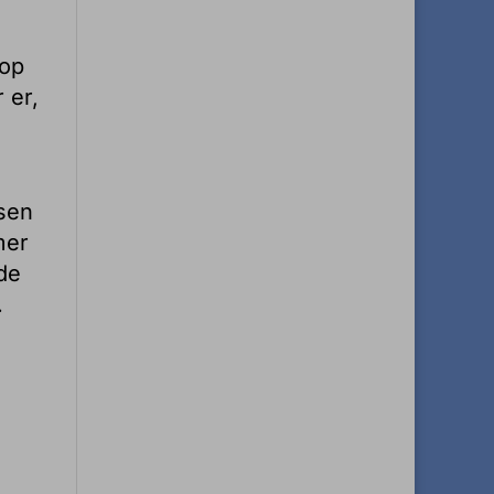
top
 er,
isen
mer
de
.