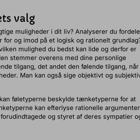
ts valg
ige muligheder i dit liv? Analyserer du fordel
 for og imod på et logisk og rationelt grundlag
vilken mulighed du bedst kan lide og derfor er
rdi den stemmer overens med dine personlige
nde tilgang, det andet den følende tilgang, når
der. Man kan også sige objektivt og subjektiv
 kan føletyperne beskylde tænketyperne for at
ketyperne kan efterlyse rationelle argumenter
 forudindtagede og styret af deres sympatier o