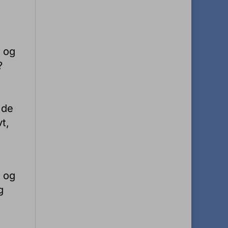
e og
?
 de
t,
 og
g