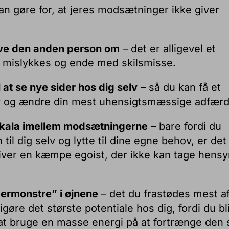
 kan gøre for, at jeres modsætninger ikke giver
ave den anden person om
– det er alligevel et
at mislykkes og ende med skilsmisse.
 at se nye sider hos dig selv
– så du kan få et
iv og ændre din mest uhensigtsmæssige adfærd
 skala imellem modsætningerne
– bare fordi du
n til dig selv og lytte til dine egne behov, er det
ver en kæmpe egoist, der ikke kan tage hensyn
ermonstre” i øjnene
– det du frastødes mest a
gøre det største potentiale hos dig, fordi du bl
 at bruge en masse energi på at fortrænge den 