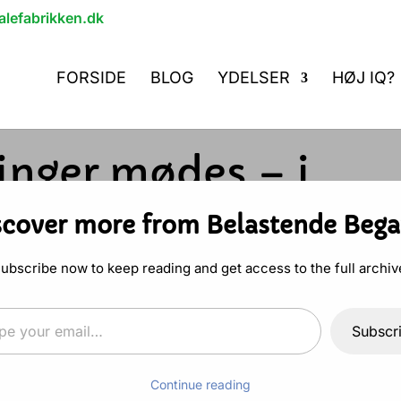
lefabrikken.dk
FORSIDE
BLOG
YDELSER
HØJ IQ?
nger mødes – i
scover more from Belastende Bega
ling
ubscribe now to keep reading and get access to the full archiv
email…
De tiltrækkes og frastødes, forundres og
Subscr
bejder. Det er i modsætningerne hele
andring og udvikling, men også de potentielle
Continue reading