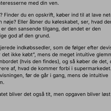
interesserne med din ven.
Finder du en opskrift, køber ind til at lave ne
n nøje? Eller åbner du køleskabet, ser, hvad der
e er den sansende tilgang, det andet er den
lige god af den grund.
jerede indkøbssedler, som de følger efter dev
er det ikke købt”, mens de meget intuitive glem
ordet (hvis den findes), og så køber de det, 
pirere af, hvad de kommer forbi i supermarkedet
isningen, før de går i gang, mens de intuitive
m.
atet bliver det også tit, men opgaven bliver løst