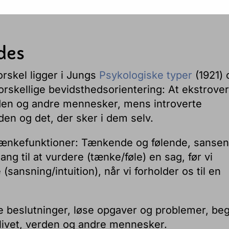
des
orskel ligger i Jungs
Psykologiske typer
(1921) 
rskellige bevidsthedsorientering: At ekstrover
den og andre mennesker, mens introverte
den og det, der sker i dem selv.
e tænkefunktioner: Tænkende og følende, sanse
ang til at vurdere (tænke/føle) en sag, før vi
(sansning/intuition), når vi forholder os til en
e beslutninger, løse opgaver og problemer, be
 livet, verden og andre mennesker.