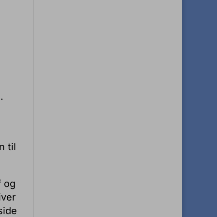
.
 til
f og
iver
side