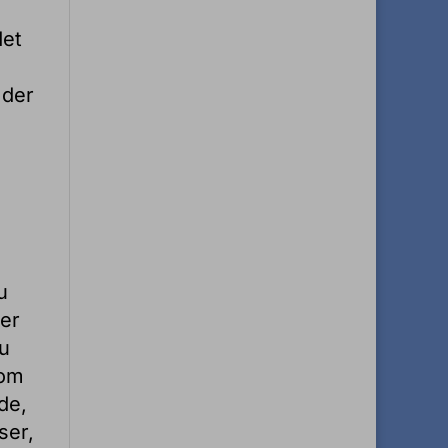
det
 der
u
der
du
 om
nde,
ser,