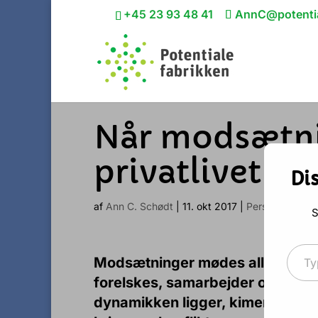
+45 23 93 48 41
AnnC@potentia
Når modsætni
privatlivet
Di
af
Ann C. Schødt
|
11. okt 2017
|
Personlig udvik
S
Type your 
Modsætninger mødes alle vegne. 
forelskes, samarbejder og modar
dynamikken ligger, kimen til for