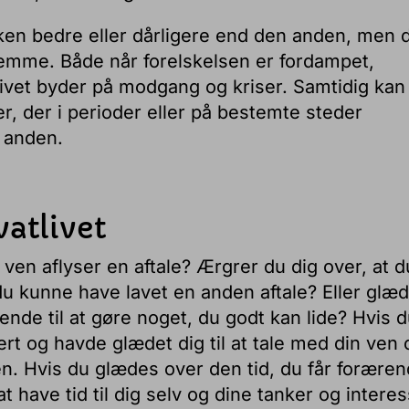
ken bedre eller dårligere end den anden, men 
emme. Både når forelskelsen er fordampet,
livet byder på modgang og kriser. Samtidig kan
r, der i perioder eller på bestemte steder
 anden.
atlivet
ven aflyser en aftale? Ærgrer du dig over, at d
å du kunne have lavet en anden aftale? Eller glæ
rende til at gøre noget, du godt kan lide? Hvis 
ert og havde glædet dig til at tale med din ven
tiden. Hvis du glædes over den tid, du får forære
at have tid til dig selv og dine tanker og interes