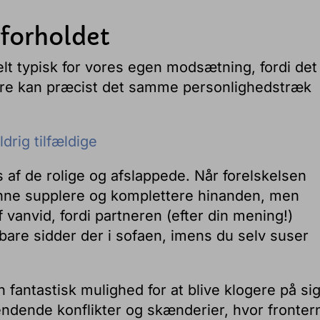
forholdet
helt typisk for vores egen modsætning, fordi det
nere kan præcist det samme personlighedstræk
ldrig tilfældige
 af de rolige og afslappede. Når forelskelsen
kunne supplere og komplettere hinanden, men
f vanvid, fordi partneren (efter din mening!)
 bare sidder der i sofaen, imens du selv suser
n fantastisk mulighed for at blive klogere på si
gendende konflikter og skænderier, hvor fronter