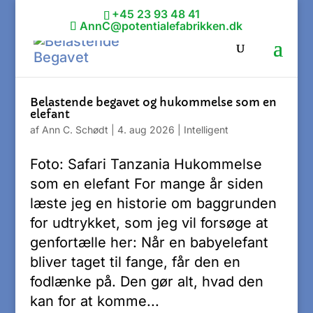
+45 23 93 48 41
AnnC@potentialefabrikken.dk
Belastende begavet og hukommelse som en
elefant
af
Ann C. Schødt
|
4. aug 2026
|
Intelligent
Foto: Safari Tanzania Hukommelse
som en elefant For mange år siden
læste jeg en historie om baggrunden
for udtrykket, som jeg vil forsøge at
genfortælle her: Når en babyelefant
bliver taget til fange, får den en
fodlænke på. Den gør alt, hvad den
kan for at komme...