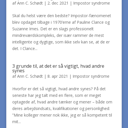
af
Ann C. Schødt
|
2. dec 2021
|
Impostor syndrome
Skal du helst være den bedste? Impostor-fænomenet
blev opdaget tilbage i 1970’erne af Pauline Clance og
Suzanne Imes. Det er en slags professionelt
mindreværdskompleks, der især rammer de mest
intelligente og dygtige, som ikke selv kan se, at de er
det. I Clance...
3 grunde til, at det er så vigtigt, hvad andre
synes
af
Ann C. Schødt
|
8. apr 2021
|
Impostor syndrome
Hvorfor er det så vigtigt, hvad andre synes? På det
seneste har jeg talt med en flere, som er meget
optagede af, hvad andre tænker og mener – både om
deres arbejdsindsats, kvalifikationer og personlighed:
”Mine kolleger mener nok ikke, jeg er så kompetent til
mit...