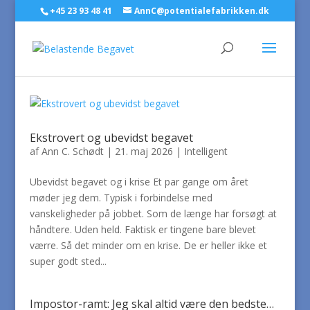
+45 23 93 48 41
AnnC@potentialefabrikken.dk
Ekstrovert og ubevidst begavet
af
Ann C. Schødt
|
21. maj 2026
|
Intelligent
Ubevidst begavet og i krise Et par gange om året
møder jeg dem. Typisk i forbindelse med
vanskeligheder på jobbet. Som de længe har forsøgt at
håndtere. Uden held. Faktisk er tingene bare blevet
værre. Så det minder om en krise. De er heller ikke et
super godt sted...
Impostor-ramt: Jeg skal altid være den bedste…