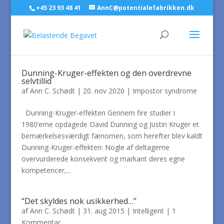
+45 23 93 48 41
AnnC@potentialefabrikken.dk
Dunning-Kruger-effekten og den overdrevne
selvtillid
af
Ann C. Schødt
|
20. nov 2020
|
Impostor syndrome
Dunning-Kruger-effekten Gennem fire studier i
1980’erne opdagede David Dunning og Justin Kruger et
bemærkelsesværdigt fænomen, som herefter blev kaldt
Dunning-Kruger-effekten: Nogle af deltagerne
overvurderede konsekvent og markant deres egne
kompetencer,...
“Det skyldes nok usikkerhed…”
af
Ann C. Schødt
|
31. aug 2015
|
Intelligent
|
1
Kommentar