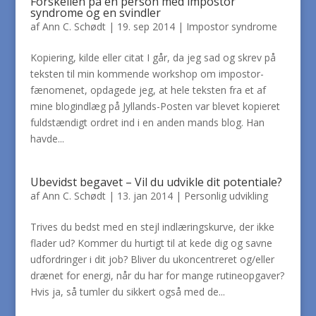
Forskellen på en person med impostor
syndrome og en svindler
af
Ann C. Schødt
|
19. sep 2014
|
Impostor syndrome
Kopiering, kilde eller citat I går, da jeg sad og skrev på
teksten til min kommende workshop om impostor-
fænomenet, opdagede jeg, at hele teksten fra et af
mine blogindlæg på Jyllands-Posten var blevet kopieret
fuldstændigt ordret ind i en anden mands blog. Han
havde...
Ubevidst begavet – Vil du udvikle dit potentiale?
af
Ann C. Schødt
|
13. jan 2014
|
Personlig udvikling
Trives du bedst med en stejl indlæringskurve, der ikke
flader ud? Kommer du hurtigt til at kede dig og savne
udfordringer i dit job? Bliver du ukoncentreret og/eller
drænet for energi, når du har for mange rutineopgaver?
Hvis ja, så tumler du sikkert også med de...