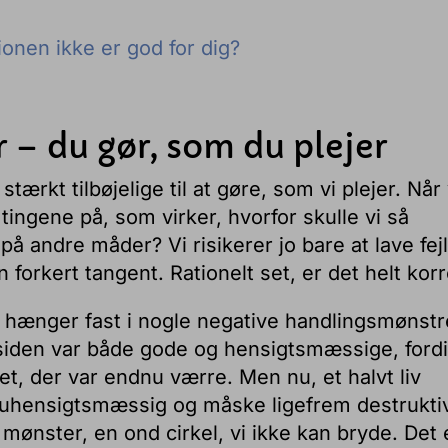
ionen ikke er god for dig?
 – du gør, som du plejer
 stærkt tilbøjelige til at gøre, som vi plejer. Når 
tingene på, som virker, hvorfor skulle vi så
 andre måder? Vi risikerer jo bare at lave fejl
forkert tangent. Rationelt set, er det helt korr
te hænger fast i nogle negative handlingsmønstr
 siden var både gode og hensigtsmæssige, ford
, der var endnu værre. Men nu, et halvt liv
uhensigtsmæssig og måske ligefrem destrukti
vt mønster, en ond cirkel, vi ikke kan bryde. Det 