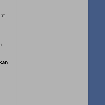
 at
u
 kan