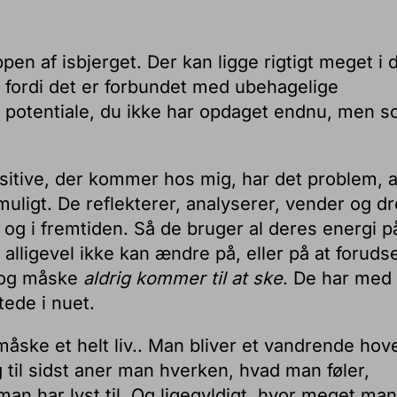
pen af isbjerget. Der kan ligge rigtigt meget i 
 fordi det er forbundet med ubehagelige
t potentiale, du ikke har opdaget endnu, men 
itive, der kommer hos mig, har det problem, a
muligt. De reflekterer, analyserer, vender og dr
n og i fremtiden. Så de bruger al deres energi p
 alligevel ikke kan ændre på, eller på at foruds
 og måske
aldrig kommer til at ske
. De har med
tede i nuet.
åske et helt liv.. Man bliver et vandrende hov
til sidst aner man hverken, hvad man føler,
an har lyst til. Og ligegyldigt, hvor meget man