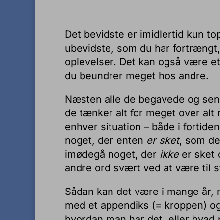
Det bevidste er imidlertid kun top
ubevidste, som du har fortrængt,
oplevelser. Det kan også være e
du beundrer meget hos andre.
Næsten alle de begavede og sens
de tænker alt for meget over alt 
enhver situation – både i fortide
noget, der enten
er
sket
, som de
imødegå noget, der
ikke
er sket
andre ord svært ved at være til s
Sådan kan det være i mange år, m
med et appendiks (= kroppen) og 
hvordan man har det, eller hvad m