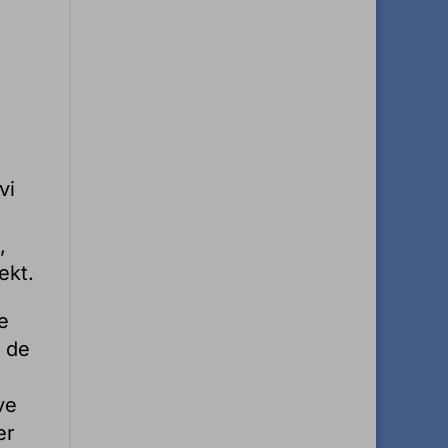
vi
,
ekt.
e
i de
ve
er