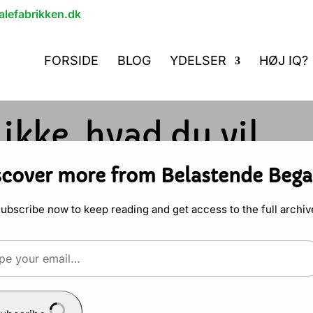
lefabrikken.dk
FORSIDE
BLOG
YDELSER
HØJ IQ?
ikke, hvad du vil
kling
|
3 Kommentarer
scover more from Belastende Bega
ubscribe now to keep reading and get access to the full archiv
u vil?
e
 vide, hvad du egentlig vil, kan det være mege
edføre, at du kommer til at sige ja til noget
il…
onelt og privat.