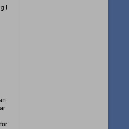
g i
kan
ar
for