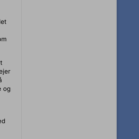
det
som
t
ejer
å
e og
ed