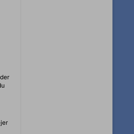
nder
du
jer