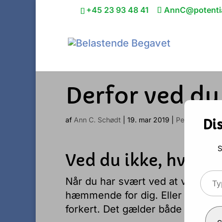
+45 23 93 48 41
AnnC@potentia
Derfor ved du 
af
Ann C. Schødt
|
19. mar 2019
|
Personlig udvi
Di
S
Ved du ikke, hvad d
Typ
Når du har svært ved at vælge og
your
hæmmende for dig. Eller det kan m
ema
forkert. Det gælder både professi