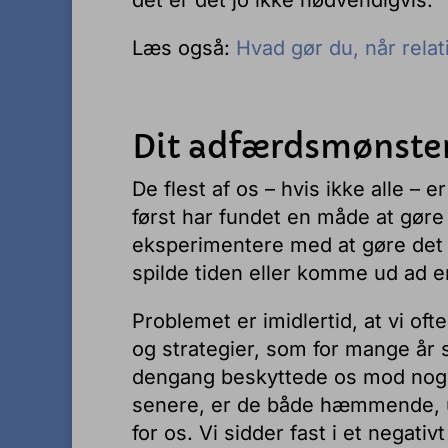
det er det jo ikke nødvendigvis.
Læs også:
Hvad gør du, når relat
Dit adfærdsmønster
De flest af os – hvis ikke alle – er
først har fundet en måde at gøre 
eksperimentere med at gøre det på
spilde tiden eller komme ud ad en 
Problemet er imidlertid, at vi of
og strategier, som for mange år
dengang beskyttede os mod noget
senere, er de både hæmmende, 
for os. Vi sidder fast i et negati