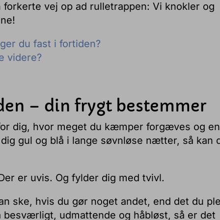
forkerte vej op ad rulletrappen: Vi knokler og
ne!
ger du fast i fortiden?
e videre?
iden – din frygt bestemmer
r for dig, hvor meget du kæmper forgæves og e
dig gul og blå i lange søvnløse nætter, så kan 
Der er uvis. Og fylder dig med tvivl.
an ske, hvis du gør noget andet, end det du ple
å besværligt, udmattende og håbløst, så er det